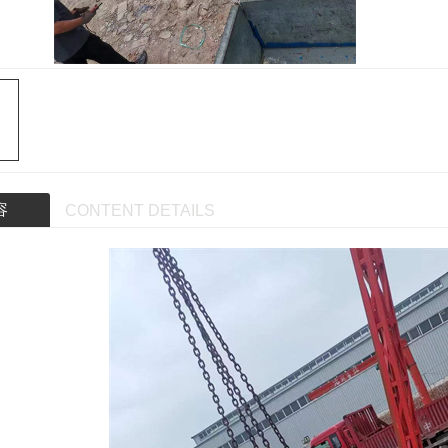
容
CONTENT DETAILS