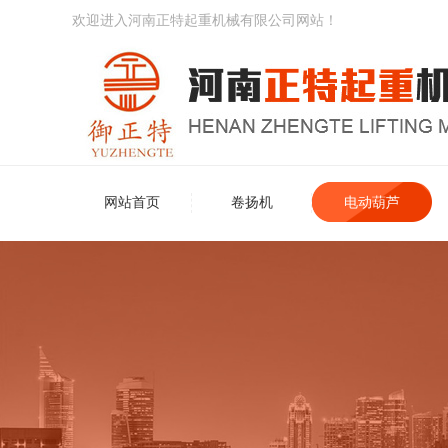
欢迎进入河南正特起重机械有限公司网站！
网站首页
卷扬机
电动葫芦