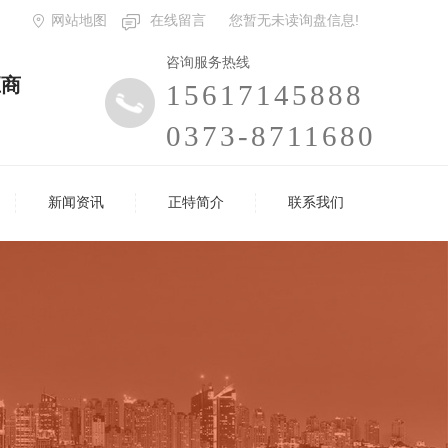
网站地图
在线留言
您暂无未读询盘信息!
咨询服务热线
应商
15617145888
0373-8711680
新闻资讯
正特简介
联系我们