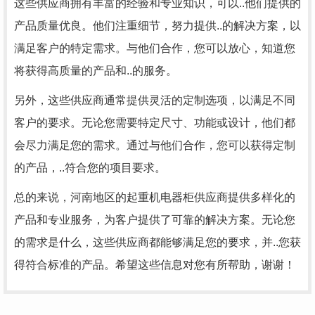
这些供应商拥有丰富的经验和专业知识，可以..他们提供的
产品质量优良。他们注重细节，努力提供..的解决方案，以
满足客户的特定需求。与他们合作，您可以放心，知道您
将获得高质量的产品和..的服务。
另外，这些供应商通常提供灵活的定制选项，以满足不同
客户的要求。无论您需要特定尺寸、功能或设计，他们都
会尽力满足您的需求。通过与他们合作，您可以获得定制
的产品，..符合您的项目要求。
总的来说，河南地区的起重机电器柜供应商提供多样化的
产品和专业服务，为客户提供了可靠的解决方案。无论您
的需求是什么，这些供应商都能够满足您的要求，并..您获
得符合标准的产品。希望这些信息对您有所帮助，谢谢！