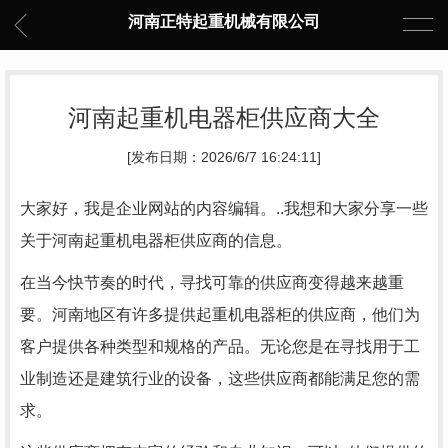
河南正特起重机械有限公司
河南起重机电器柜供应商大全
[发布日期：2026/6/7 16:24:11]
大家好，我是企业网站的内容编辑。..我想和大家分享一些
关于河南起重机电器柜供应商的信息。
在当今快节奏的时代，寻找可靠的供应商变得越来越重
要。河南地区有许多提供起重机电器柜的供应商，他们为
客户提供各种类型和规格的产品。无论您是在寻找用于工
业制造还是建筑行业的设备，这些供应商都能满足您的需
求。