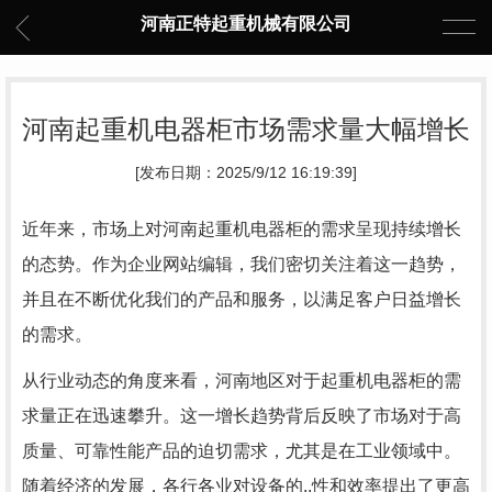
河南正特起重机械有限公司
河南起重机电器柜市场需求量大幅增长
[发布日期：2025/9/12 16:19:39]
近年来，市场上对河南起重机电器柜的需求呈现持续增长
的态势。作为企业网站编辑，我们密切关注着这一趋势，
并且在不断优化我们的产品和服务，以满足客户日益增长
的需求。
从行业动态的角度来看，河南地区对于起重机电器柜的需
求量正在迅速攀升。这一增长趋势背后反映了市场对于高
质量、可靠性能产品的迫切需求，尤其是在工业领域中。
随着经济的发展，各行各业对设备的..性和效率提出了更高