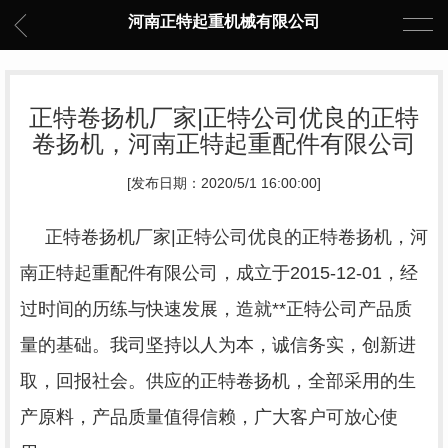
河南正特起重机械有限公司
正特卷扬机厂家|正特公司优良的正特
卷扬机，河南正特起重配件有限公司
[发布日期：2020/5/1 16:00:00]
正特卷扬机厂家|正特公司优良的正特卷扬机，
河
南正特起重配件有限公司
，成立于2015-12-01，经
过时间的历练与快速发展，造就**正特公司产品质
量的基础。我司坚持以人为本，诚信务实，创新进
取，回报社会。供应的正特卷扬机，全部采用的生
产原料，产品质量值得信赖，广大客户可放心使